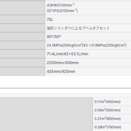
-1
42KW/2100min
-1
(57.1PS/2100min
)
70L
油圧シリンダーによるブームオフセット
90°/50°
2
2
24.5MPa(250kgf/cm
)Χ2 +21.6MPa(220kgf/cm
)
71.4L/minΧ2+53.1L/min
2200mm×500mm
435mm/420mm
3
0.11m
(450mm)
3
0.16m
(550mm)
3
0.21m
(650mm)
3
0.28m
(760mm)