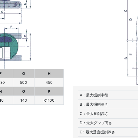
F
G
H
580
500
450
N
O
P
A：最大掘削半径
10
140
R1100
B：最大掘削深さ
C：最大掘削高さ
D：最大ダンプ高さ
E：最大垂直掘削深さ