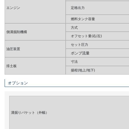
エンジン
定格出力
燃料タンク容量
方式
側溝掘削機構
オフセット量(右/左)
セット圧力
油圧装置
ポンプ流量
寸法
排土板
揚程(地上/地下)
オプション
溝掘りバケット（外幅）