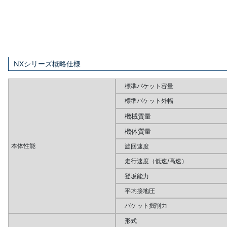
NXシリーズ概略仕様
標準バケット容量
標準バケット外幅
機械質量
機体質量
本体性能
旋回速度
走行速度（低速/高速）
登坂能力
平均接地圧
バケット掘削力
形式