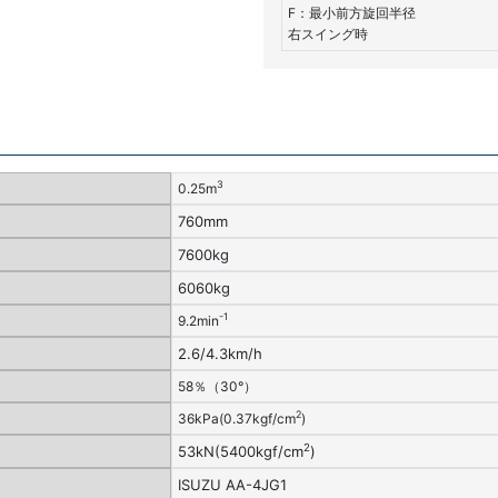
F：最小前方旋回半径
右スイング時
3
0.25m
760mm
7600kg
6060kg
-1
9.2min
2.6/4.3km/h
58％（30°）
2
36kPa(0.37kgf/cm
)
2
53kN(5400kgf/cm
)
ISUZU AA-4JG1