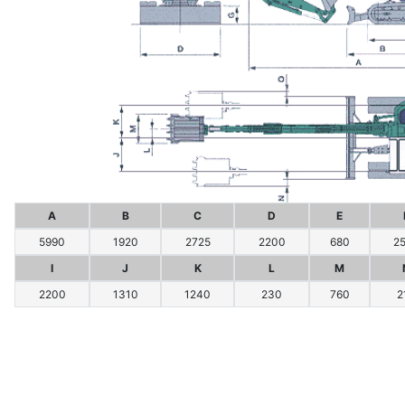
A
B
C
D
E
5990
1920
2725
2200
680
2
I
J
K
L
M
2200
1310
1240
230
760
2