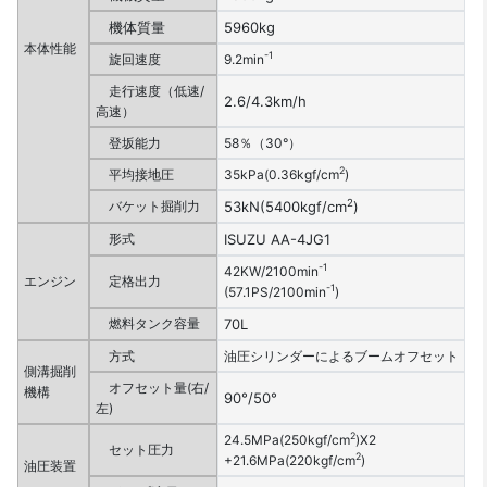
機体質量
5960kg
本体性能
-1
旋回速度
9.2min
走行速度（低速/
2.6/4.3km/h
高速）
登坂能力
58％（30°）
2
平均接地圧
35kPa(0.36kgf/cm
)
2
バケット掘削力
53kN(5400kgf/cm
)
形式
ISUZU AA-4JG1
-1
42KW/2100min
エンジン
定格出力
-1
(57.1PS/2100min
)
燃料タンク容量
70L
方式
油圧シリンダーによるブームオフセット
側溝掘削
オフセット量(右/
機構
90°/50°
左)
2
24.5MPa(250kgf/cm
)Χ2
セット圧力
2
+21.6MPa(220kgf/cm
)
油圧装置