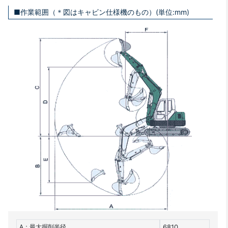
■作業範囲（＊図はキャビン仕様機のもの）(単位:mm)
A：最大掘削半径
6810