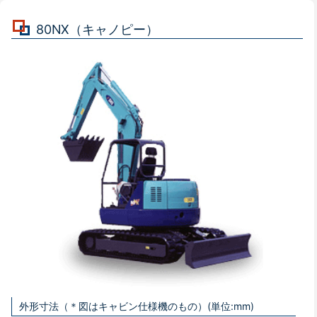
80NX（キャノピー）
外形寸法（＊図はキャビン仕様機のもの）(単位:mm)