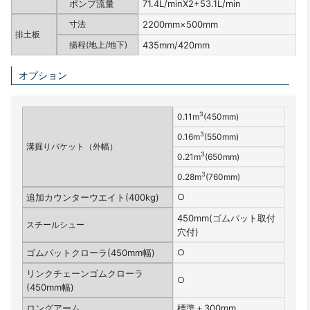
ポンプ流量
71.4L/minΧ2+53.1L/min
寸法
2200mm×500mm
排土板
揚程(地上/地下)
435mm/420mm
オプション
3
0.11m
(450mm)
3
0.16m
(550mm)
溝掘りバケット（外幅）
3
0.21m
(650mm)
3
0.28m
(760mm)
追加カウンターウエイト(400kg)
○
450mm(ゴムパット取付
スチールシュー
穴付)
ゴムパットクローラ(450mm幅)
○
リンクチェーンゴムクローラ
○
(450mm幅)
ロングアーム
標準＋300mm