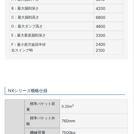
B：最大掘削深さ
4200
C：最大掘削高さ
6800
D：最大ダンプ高さ
4800
E：最大垂直掘削深さ
3300
2400
F：最小前方旋回半径
右スイング時
2100
NXシリーズ概略仕様
標準バケット容
3
0.25m
量
標準バケット外
760mm
幅
機械質量
7500kg