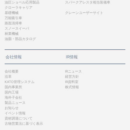
油圧ショベル応用製品
スパークアレスタ相当装備車
クローラキャリア
基礎機械
クレーンユーザーサイト
万能吸引車
路面清掃車
スノースイーパ
林業機械
油脂・部品カタログ
会社情報
IR情報
会社概要
IRニュース
沿革
経営方針
KATO管理システム
IR資料室
国内事業所
株式情報
国内工場
海外子会社
製品ニュース
お知らせ
イベント情報
資材調達について
古物営業法に基づく表示