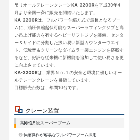
吊りオールテレーンクレーン
KA-2200R
を平成30年4
月より全国一斉に販売を開始いたします。
KA-2200R
は、フルパワー伸縮方式で最長となるブー
ムに、油圧伸縮起伏可能なスーパーラフィングジブと高
い吊上げ能力を有するヘビーリフトジブを装備、センタ
ー＆サイドに分割した扱い易い新型カウンターウエイ
ト、低騒音＆クリーンなダイムラー製エンジンを搭載す
るなど、好評な従来機に新機能を追加して使い易さを更
に向上させています。
KA-2200R
は、業界Ｎｏ.１の安全と環境に優しいオー
ルテレーンクレーンを目指しています。
目標販売台数は、年間10台です。
クレーン装置
高剛性5段スーパーブーム
伸縮操作が容易なフルパワーブーム採用