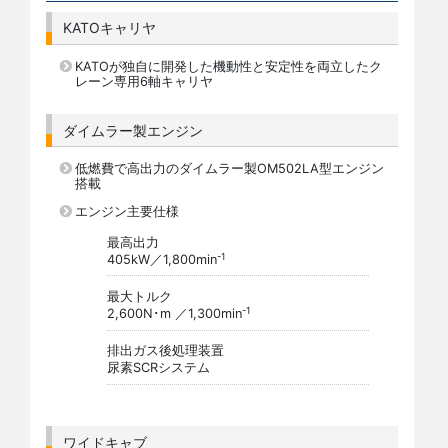
KATOキャリヤ
KATOが独自に開発した機動性と安定性を両立したク
レーン専用6軸キャリヤ
ダイムラー製エンジン
低燃費で高出力のダイムラー製OM502LA型エンジン
搭載
エンジン主要仕様
最高出力
-1
405kW／1,800min
最大トルク
-1
2,600N･m ／1,300min
排出ガス後処理装置
尿素SCRシステム
ワイドキャブ