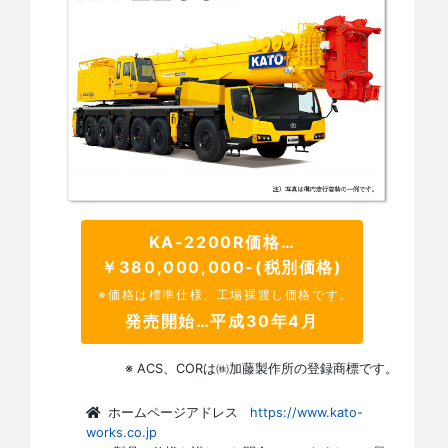
KA-2200R価格…
￥380,000,000-(税別価格)
※価格は標準仕様、工場裸渡し価格です。
発売開始…平成30年4月
※ ACS、CORは㈱加藤製作所の登録商標です。
ホームページアドレス
https://www.kato-
works.co.jp