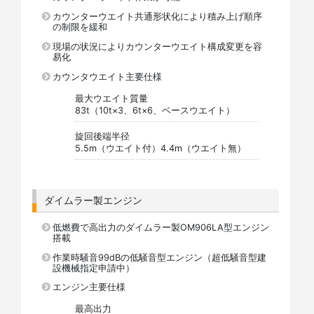
カウンターウエイト共通形状化により積み上げ順序
の制限を緩和
現場の状況によりカウンターウエイト構成変更を容
易化
カウンタウエイト主要仕様
最大ウエイト質量
83t（10t×3、6t×6、ベースウエイト）
旋回後端半径
5.5m（ウエイト付）4.4m（ウエイト無）
ダイムラー製エンジン
低燃費で高出力のダイムラー製OM906LA型エンジン
搭載
作業時騒音99dBの低騒音型エンジン（超低騒音型建
設機械指定申請中）
エンジン主要仕様
最高出力