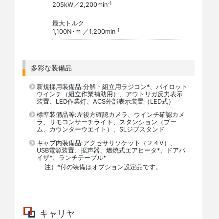
-1
205kW／2,200min
最大トルク
-1
1,100N･m ／1,200min
多彩な装備品
新規採用装備品:分解・組立用ラジコン*、パイロット
ウインチ（組立作業補助用）、アウトリガ反力表示
装置、LED作業灯、ACS外部表示装置（LED式）
標準装備品等:左後方確認カメラ、ウインチ確認カメ
ラ、リモコンサーチライト、スタンション（ブー
ム、カウンターウエイト）、SLジブスタンド
キャブ内装備品:アクセサリソケット（２４V）、
USB電源装置、拡声器、燃焼式エアヒータ*、ドアバ
イザ*、ランチテーブル*
注）*付の装備はオプション設定品です。
キャリヤ