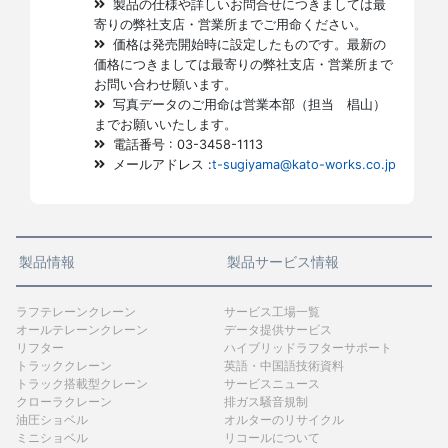
製品の仕様や詳しいお問合せにつきましては最
寄りの弊社支店・営業所までご用命ください。
価格は発売開始時に設定したものです。最新の
価格につきましては最寄りの弊社支店・営業所まで
お問い合わせ願います。
写真データのご用命は営業本部（担当 椙山）
までお願いいたします。
電話番号 : 03-3458-1113
メールアドレス :
t-sugiyama@kato-works.co.jp
製品情報
製品サービス情報
ラフテレーンクレーン
サービス工場一覧
オールテレーンクレーン
データ提供サービス
リフター
ハイブリッドラフターサポート
トラッククレーン
英語・中国語技術資料
トラック搭載型クレーン
サービスニュース
クローラクレーン
排ガス騒音規制
油圧ショベル
オルターのリサイクル
ミニショベル
リコールについて