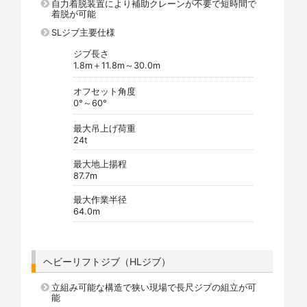
自力着脱装置により補助クレーンが不要で短時間で
着脱が可能
SLジブ主要仕様
ジブ長さ
1.8m＋11.8m～30.0m
オフセット角度
0°～60°
最大吊上げ荷重
24t
最大地上揚程
87.7m
最大作業半径
64.0m
ヘビーリフトジブ（HLジブ）
立組み可能な構造で狭い現場で長尺ジブの組立が可
能