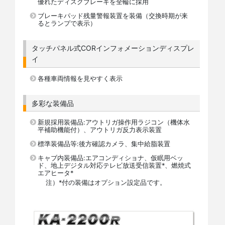
優れたディスクブレーキを全輪に採用
ブレーキパッド残量警報装置を装備（交換時期が来
るとランプで表示）
タッチパネル式CORインフォメーションディスプレ
イ
各種車両情報を見やすく表示
多彩な装備品
新規採用装備品:アウトリガ操作用ラジコン（機体水
平補助機能付）、アウトリガ反力表示装置
標準装備品等:後方確認カメラ、集中給脂装置
キャブ内装備品:エアコンディショナ、仮眠用ベッ
ド、地上デジタル対応テレビ放送受信装置*、燃焼式
エアヒータ*
注）*付の装備はオプション設定品です。