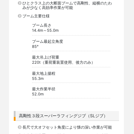
ひとクラス上の大断面ブームで高剛性、縦横のたわ
みが少なく高効率作業が可能
ブーム主要仕様
ブーム長さ
14.4m～55.0m
ブーム最起立角度
85°
最大吊上げ荷重
220t（重荷重装置使用、後方のみ）
最大地上揚程
55.3m
最大作業半径
52.0m
高剛性３段スーパーラフィングジブ（SLジブ）
長尺で大オフセット角度により懐の深い作業が可能