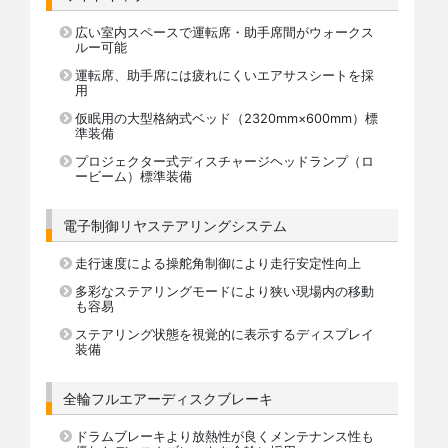
広い室内スペースで運転席・助手席間がウォークス
ルー可能
運転席、助手席には疲れにくいエアサスシートを採
用
仮眠用の大型格納式ベッド（2320mm×600mm）標
準装備
プロジェクター式ディスチャージヘッドランプ（ロ
ービーム）標準装備
電子制御リヤステアリングシステム
走行速度による操舵角制御により走行安定性向上
多彩なステアリングモードにより狭い現場内の移動
も容易
ステアリング状態を視覚的に表示するディスプレイ
装備
全輪フルエアーディスクブレーキ
ドラムブレーキより放熱性が良くメンテナンス性も