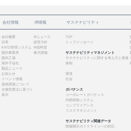
会社情報
IR情報
サステナビリティ
会社概要
IRニュース
TOP
沿革
経営方針
トップメッセージ
KATO管理システム
IR資料室
国内事業所
株式情報
サステナビリティマネジメント
国内工場
サステナビリティに関する考え方と推進
海外子会社
体制
製品ニュース
お知らせ
環境
イベント情報
社会
資材調達について
古物営業法に基づく
ガバナンス
表示
コーポレートガバナンス
内部統制システム
コンプライアンス
リスクマネジメント
サステナビリティ関連データ
情報開示ガイドラインへの対応