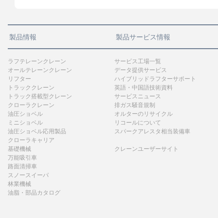
製品情報
製品サービス情報
ラフテレーンクレーン
サービス工場一覧
オールテレーンクレーン
データ提供サービス
リフター
ハイブリッドラフターサポート
トラッククレーン
英語・中国語技術資料
トラック搭載型クレーン
サービスニュース
クローラクレーン
排ガス騒音規制
油圧ショベル
オルターのリサイクル
ミニショベル
リコールについて
油圧ショベル応用製品
スパークアレスタ相当装備車
クローラキャリア
基礎機械
クレーンユーザーサイト
万能吸引車
路面清掃車
スノースイーパ
林業機械
油脂・部品カタログ