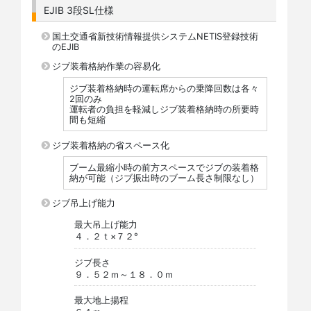
EJIB 3段SL仕様
国土交通省新技術情報提供システムNETIS登録技術
のEJIB
ジブ装着格納作業の容易化
ジブ装着格納時の運転席からの乗降回数は各々
2回のみ
運転者の負担を軽減しジブ装着格納時の所要時
間も短縮
ジブ装着格納の省スペース化
ブーム最縮小時の前方スペースでジブの装着格
納が可能（ジブ振出時のブーム長さ制限なし）
ジブ吊上げ能力
最大吊上げ能力
４．２ｔ×７２°
ジブ長さ
９．５２ｍ～１８．０ｍ
最大地上揚程