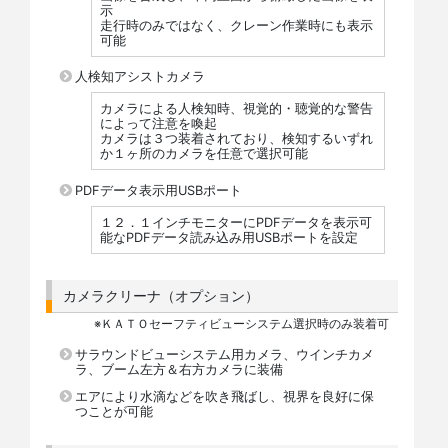
示
走行時のみではなく、クレーン作業時にも表示
可能
人検知アシストカメラ
カメラによる人検知時、視覚的・聴覚的な警告
によって注意を喚起
カメラは３つ装着されており、検知するいずれ
か１ヶ所のカメラを任意で選択可能
PDFデータ表示用USBポート
１２．１インチモニターにPDFデータを表示可
能なPDFデータ読み込み用USBポートを設定
カメラクリーナ（オプション）
※ＫＡＴＯセーフティビューシステム選択時のみ装着可
サラウンドビューシステム用カメラ、ウインチカメ
ラ、ブーム左方＆右方カメラに装備
エアにより水滴などを吹き飛ばし、視界を良好に保
つことが可能