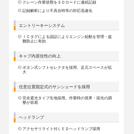
クレーン作業状態をＳＤカードに連続記録
記録解析により不具合時等の対応迅速化
エントリーキーシステム
ＩＣタグによる認証によりエンジン始動を管理・盗
難防止に有効
キャブ内居住性の向上
ボタン式シフトセレクタを採用、足元スペースが拡
大
任意位置固定式のサンシェードを採用
完全遮光タイプ生地採用。作業時の視界・採光の調
整が容易
ヘッドランプ
アクセサリライト付ＬＥＤヘッドランプ採用