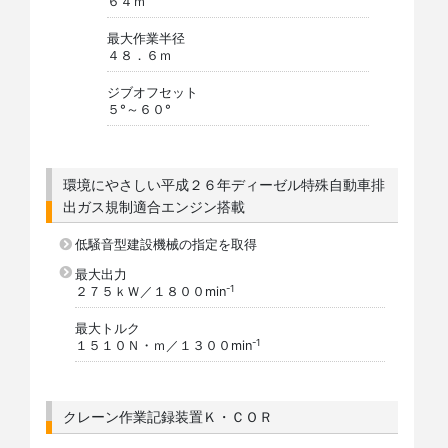
６４ｍ
最大作業半径
４８．６ｍ
ジブオフセット
５°～６０°
環境にやさしい平成２６年ディーゼル特殊自動車排
出ガス規制適合エンジン搭載
低騒音型建設機械の指定を取得
最大出力
-1
２７５ｋＷ／１８００min
最大トルク
-1
１５１０Ｎ・ｍ／１３００min
クレーン作業記録装置Ｋ・ＣＯＲ