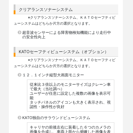
クリアランスソナーシステム
※クリアランスソナーシステム、ＫＡＴＯセーフティビ
ューシステムはどちらか片方の選択となります。
超音波センサーによる障害物検知機能により走行中
の安全性向上
KATOセーフティビューシステム（オプション）
※クリアランスソナーシステム、ＫＡＴＯセーフティビ
ューシステムはどちらか片方の選択となります。
１２．１インチ縦型大画面モニター
従来比３倍以上のモニターサイズはクレーン車
で最大（当社調べ）
ユーザーが任意に設定した複数の画像を表示可
能
タッチパネルのアイコンも大きく表示され、視
認性・操作性が良好
KATO独自のサラウンドビューシステム
キャリヤの前後左右に装着した６つのカメラの
画像を合成し、車両上面から俯瞰した画像を表