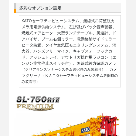
多彩なオプション設定
KATOセーフティビューシステム、無線式吊荷監視カ
メラ用電源供給システム、左折及びバック音声警報、
燃焼式エアヒータ、大型ランチテーブル、風速計、ド
アバイザ、ブーム右側ミラー、電動格納サイドミラー
ヒータ装置、タイヤ空気圧モニタリングシステム、消
火器、ハンズフリーマイク、キャブステーフックガー
ド、アッシュトレイ、アウトリガ操作用ラジコン（エ
ンジン非常停止スイッチ付）、無線式後方確認カメラ
、カメ
（クリアランスソナーシステム選択時のみ装着可）
ラクリーナ
（ＫＡＴＯセーフティビューシステム選択時の
み装着可）