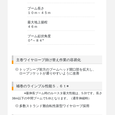
ブーム長さ
１０ｍ～４５ｍ
最大地上揚程
４６ｍ
ブーム起伏角度
０°～８４°
主巻ワイヤロープ掛け替え作業の容易化
トップシーブ前方のブームヘッド開口部を拡大し、
ロープソケットが通りやすいように改善
補巻のラインプル性能５．６ｔ※
※最伸長ブーム時のルースタ最大性能は、5.0tです。長さ
38m以下の中間ブームで5.6tとなります。（通常伸縮時）
多数ストランド難自転性新型ワイヤロープ採用