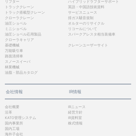
リフター
ハイブリッドラフターサポート
トラッククレーン
英語・中国語技術資料
トラック搭載型クレーン
サービスニュース
クローラクレーン
排ガス騒音規制
油圧ショベル
オルターのリサイクル
ミニショベル
リコールについて
油圧ショベル応用製品
スパークアレスタ相当装備車
クローラキャリア
基礎機械
クレーンユーザーサイト
万能吸引車
路面清掃車
スノースイーパ
林業機械
油脂・部品カタログ
会社情報
IR情報
会社概要
IRニュース
沿革
経営方針
KATO管理システム
IR資料室
国内事業所
株式情報
国内工場
海外子会社