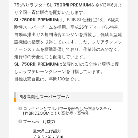
75t吊りラフター
SL-750RfⅡ PREMIUM
を令和3年6月よ
り全国一斉に販売を開始いたします。
SL-750RfⅡ PREMIUM
は、EJIB SL仕様に加え、6段高
剛性スーパーブームを採用。平成26年ディーゼル特殊
自動車排出ガス規制適合エンジンを搭載し、低騒音型建
設機械の指定を取得しています。また、クリアランスソ
ナーシステムを標準装備しており、作業時のみでなく、
走行時の安全性にも配慮しています。
SL-750RfⅡ PREMIUM
は業界No.1の安全性と環境に優
しいラフテレーンクレーンを目指しています。
目標販売台数は、年間100台です。
6段高剛性スーパーブーム
ロックピンとフルパワーを融合した伸縮システム
HYBRIDZOOMにより高効率・高性能
ブーム吊上げ能力
最大吊上げ能力
７５ｔ×２．３ｍ