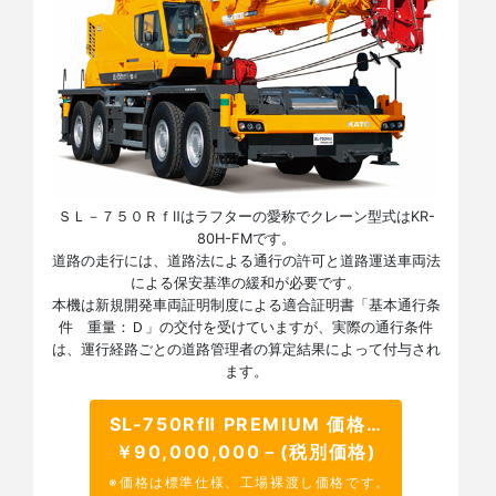
ＳＬ－７５０ＲｆⅡはラフターの愛称でクレーン型式はKR-
80H-FMです。
道路の走行には、道路法による通行の許可と道路運送車両法
による保安基準の緩和が必要です。
本機は新規開発車両証明制度による適合証明書「基本通行条
件 重量：Ｄ」の交付を受けていますが、実際の通行条件
は、運行経路ごとの道路管理者の算定結果によって付与され
ます。
SL-750RfⅡ PREMIUM 価格…
￥90,000,000－(税別価格)
※価格は標準仕様、工場裸渡し価格です。