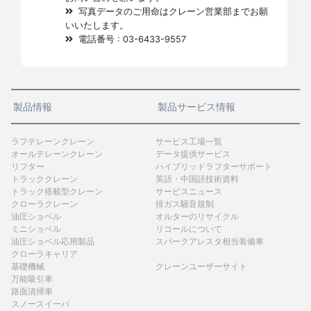
写真データのご用命はクレーン営業部までお願
いいたします。
電話番号 : 03-6433-9557
製品情報
製品サービス情報
ラフテレーンクレーン
サービス工場一覧
オールテレーンクレーン
データ提供サービス
リフター
ハイブリッドラフターサポート
トラッククレーン
英語・中国語技術資料
トラック搭載型クレーン
サービスニュース
クローラクレーン
排ガス騒音規制
油圧ショベル
オルターのリサイクル
ミニショベル
リコールについて
油圧ショベル応用製品
スパークアレスタ相当装備車
クローラキャリア
基礎機械
クレーンユーザーサイト
万能吸引車
路面清掃車
スノースイーパ