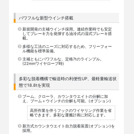
パワフルな新型ウインチ搭載
新規開発の主補ウインチ採用。連続作業時でも安定
してブレーキ力を発揮する油冷式の湿式ブレーキ搭
載。
多様な工法のニーズに対応するため、フリーフォー
ル機能を標準装備。
主補ともにパワフルな、定格7tのラインプル。
(22mmワイヤロープ時)
多彩な脱着機構で輸送時の利便性UP、最軽量輸送状
態で18.8tを実現
ブーム、クローラ、カウンタウエイトの分解に加
え、ブーム＋ウインチの分解も可能。(オプション)
高所作業を伴うフックのワイヤリング作業を省
略できます。多彩な運搬計画に対応します。
新方式カウンタウエイト自力脱着装置(オプション)を
採用。