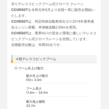
吊りテレスコピックブーム式クローラ クレーン
CCH550T
を令和元年6月より全国一斉に販売を開始い
たします。
CCH550T
は、特定特殊自動車排出ガス2014年基準適
合エンジン搭載、本体輸送幅2.99mを実現。
CCH550T
は、業界No.1の安全と環境に優しいテレスコ
ピックブーム式クローラレーンを目指しています。
目標販売台数は、年間30台です。
４段テレスコピックブーム
ブーム吊上げ能力
最大吊上げ能力
55t× 3.0m
ブーム長さ
11.4m～ 34.5m
最大地上揚程
33.7m