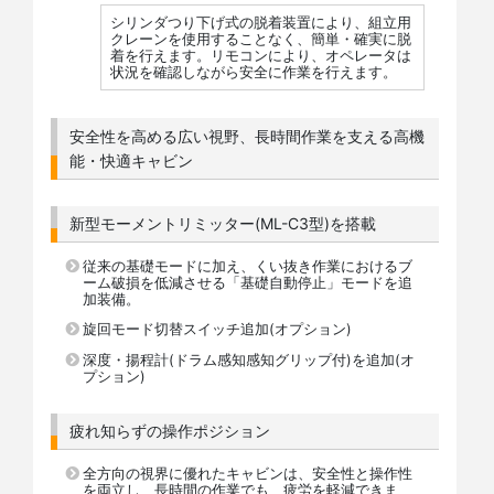
シリンダつり下げ式の脱着装置により、組立用
クレーンを使用することなく、簡単・確実に脱
着を行えます。リモコンにより、オペレータは
状況を確認しながら安全に作業を行えます。
安全性を高める広い視野、長時間作業を支える高機
能・快適キャビン
新型モーメントリミッター(ML-C3型)を搭載
従来の基礎モードに加え、くい抜き作業におけるブ
ーム破損を低減させる「基礎自動停止」モードを追
加装備。
旋回モード切替スイッチ追加(オプション)
深度・揚程計(ドラム感知感知グリップ付)を追加(オ
プション)
疲れ知らずの操作ポジション
全方向の視界に優れたキャビンは、安全性と操作性
を両立し、長時間の作業でも、疲労を軽減できま