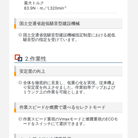
最大トルク
-1
83.9N・m／1,320min
国土交通省超低騒音型建設機械
国土交通省低騒音型建設機械指定制度における超低
騒音型の指定を受けています。
2.作業性
安定度の向上
全体を徹底的に見直し、低重心化を実現。従来機よ
り安定度を向上させました。作業効率アップおよび
１ランク上の作業を可能とします。
作業スピードか燃費で選べるセレクトモード
作業スピード重視のVmaxモードと燃費重視のECOモ
ードをスイッチにて選択できます。