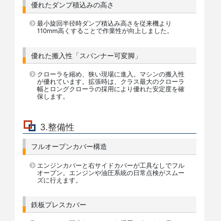
優れたダンプ積込みの高さ
最小旋回半径時ダンプ積込み高さを従来機より
110mm高くすることで作業性が向上しました。
優れた搬入性「スパンナー可変脚」
クローラを縮め、狭い現場に進入。マシンの搬入性
が優れています。拡張時は、クラス最大のクローラ
幅とロングクローラの採用により優れた安定度を確
保します。
3.整備性
フルオープンカバー構造
エンジンカバーと右サイドカバーが工具なしでフル
オープン。エンジンや油圧系統の日常点検がスムー
ズに行えます。
鉄板プレスカバー