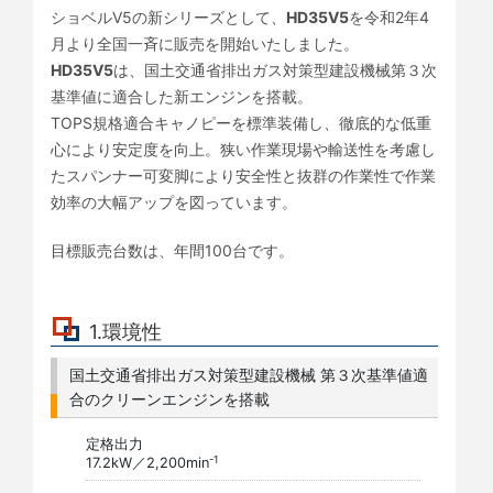
ショベルV5の新シリーズとして、
HD35V5
を令和2年4
月より全国一斉に販売を開始いたしました。
HD35V5
は、国土交通省排出ガス対策型建設機械第３次
基準値に適合した新エンジンを搭載。
TOPS規格適合キャノピーを標準装備し、徹底的な低重
心により安定度を向上。狭い作業現場や輸送性を考慮し
たスパンナー可変脚により安全性と抜群の作業性で作業
効率の大幅アップを図っています。
目標販売台数は、年間100台です。
1.環境性
国土交通省排出ガス対策型建設機械 第３次基準値適
合のクリーンエンジンを搭載
定格出力
-1
17.2kW／2,200min