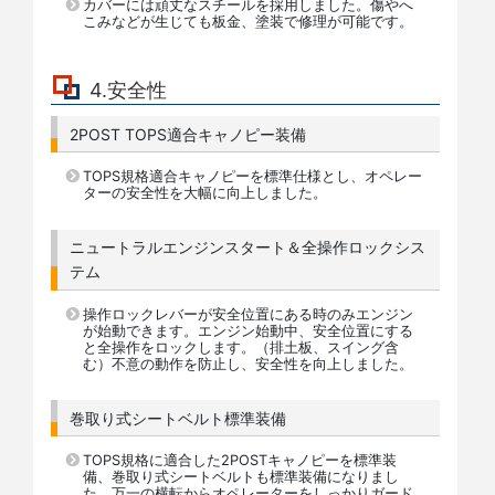
カバーには頑丈なスチールを採用しました。傷やへ
こみなどが生じても板金、塗装で修理が可能です。
4.安全性
2POST TOPS適合キャノピー装備
TOPS規格適合キャノピーを標準仕様とし、オペレー
ターの安全性を大幅に向上しました。
ニュートラルエンジンスタート＆全操作ロックシス
テム
操作ロックレバーが安全位置にある時のみエンジン
が始動できます。エンジン始動中、安全位置にする
と全操作をロックします。（排土板、スイング含
む）不意の動作を防止し、安全性を向上しました。
巻取り式シートベルト標準装備
TOPS規格に適合した2POSTキャノピーを標準装
備、巻取り式シートベルトも標準装備になりまし
た。万一の横転からオペレーターをしっかりガード