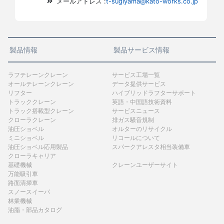
メールアドレス :
t-sugiyama@kato-works.co.jp
製品情報
製品サービス情報
ラフテレーンクレーン
サービス工場一覧
オールテレーンクレーン
データ提供サービス
リフター
ハイブリッドラフターサポート
トラッククレーン
英語・中国語技術資料
トラック搭載型クレーン
サービスニュース
クローラクレーン
排ガス騒音規制
油圧ショベル
オルターのリサイクル
ミニショベル
リコールについて
油圧ショベル応用製品
スパークアレスタ相当装備車
クローラキャリア
基礎機械
クレーンユーザーサイト
万能吸引車
路面清掃車
スノースイーパ
林業機械
油脂・部品カタログ