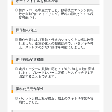
オートアイドルを標準装備
操作レバーを中立にすると、数秒後にエンジン回転
数が自動的にアイドリング。燃料の節約が１０％程
度可能です。
操作性の向上
操作作業および起動・停止のショックを大幅に改善
しました。低重心化との相乗効果で、バタツキを抑
え、ストレスの少ない操作を可能にしました。
走行自動変速機能
走行モーターの負荷に応じて１速/２速を自動に変速
します。ブレードレバーに装備したスイッチで１速
固定することもできます。
優れた足元作業性
バケットと排土板が接近。残土のスキトリ作業を容
易にしました。