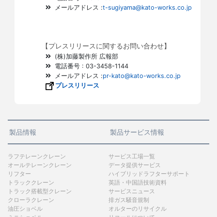
メールアドレス :
t-sugiyama@kato-works.co.jp
【プレスリリースに関するお問い合わせ】
(株)加藤製作所 広報部
電話番号 : 03-3458-1144
メールアドレス :
pr-kato@kato-works.co.jp
プレスリリース
製品情報
製品サービス情報
ラフテレーンクレーン
サービス工場一覧
オールテレーンクレーン
データ提供サービス
リフター
ハイブリッドラフターサポート
トラッククレーン
英語・中国語技術資料
トラック搭載型クレーン
サービスニュース
クローラクレーン
排ガス騒音規制
油圧ショベル
オルターのリサイクル