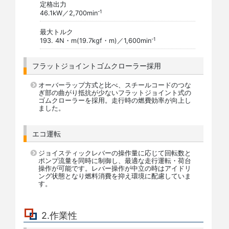
定格出力
-1
46.1kW／2,700min
最大トルク
-1
193. 4N・m(19.7kgf・m)／1,600min
フラットジョイントゴムクローラー採用
オーバーラップ方式と比べ、スチールコードのつな
ぎ部の曲がり抵抗が少ないフラットジョイント式の
ゴムクローラーを採用。走行時の燃費効率が向上し
ました。
エコ運転
ジョイスティックレバーの操作量に応じて回転数と
ポンプ流量を同時に制御し、最適な走行運転・荷台
操作が可能です。レバー操作が中立の時はアイドリ
ング状態となり燃料消費を抑え環境に配慮していま
す。
2.作業性