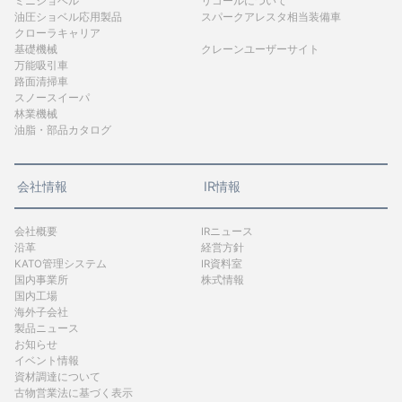
ミニショベル
リコールについて
油圧ショベル応用製品
スパークアレスタ相当装備車
クローラキャリア
基礎機械
クレーンユーザーサイト
万能吸引車
路面清掃車
スノースイーパ
林業機械
油脂・部品カタログ
会社情報
IR情報
会社概要
IRニュース
沿革
経営方針
KATO管理システム
IR資料室
国内事業所
株式情報
国内工場
海外子会社
製品ニュース
お知らせ
イベント情報
資材調達について
古物営業法に基づく表示