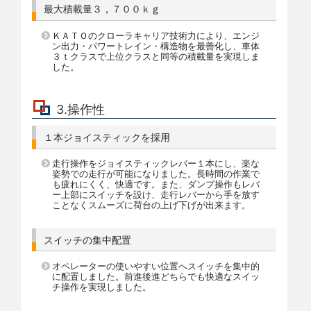
最大積載量３，７００ｋｇ
ＫＡＴＯのクローラキャリア技術力により、エンジ
ン出力・パワートレイン・構造物を最善化し、車体
３ｔクラスで上位クラスと同等の積載量を実現しま
した。
3.操作性
１本ジョイスティックを採用
走行操作をジョイスティックレバー１本にし、楽な
姿勢での走行が可能になりました。長時間の作業で
も疲れにくく、快適です。また、ダンプ操作もレバ
ー上部にスイッチを設け、走行レバーから手を放す
ことなくスムーズに荷台の上げ下げが出来ます。
スイッチの集中配置
オペレーターの使いやすい位置へスイッチを集中的
に配置しました。前進後進どちらでも快適なスイッ
チ操作を実現しました。