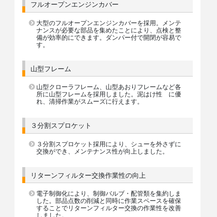
フルオープンエンジンカバー
大型のフルオープンエンジンカバーを採用。メンテ
ナンスが必要な部品を集めたことにより、点検と整
備が効率的にできます。ダンパー付で開閉が容易で
す。
山型フレーム
山型クローラフレーム、山型あおりフレームなど各
所に山型フレームを採用しました。泥はけ性 に優
れ、清掃作業がスムーズに行えます。
３分割スプロケット
３分割スプロケット採用により、シューを外さずに
交換ができ、メンテナンス性が向上しました。
リターンフィルター交換作業性の向上
電子制御化により、制御バルブ・配管類を集約しま
した。部品点数の削減と同時に作業スペースを確保
することでリターンフィルター交換の作業性を改善
しました。