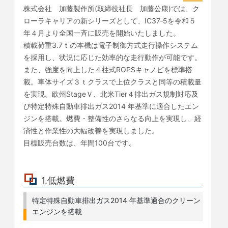
株式会社 加藤製作所(取締役社長 加藤公康)では、ク
ローラキャリアの新シリーズとして、IC37‐5を令和５
年４月より全国一斉に販売を開始いたしました。
積載荷重3.7ｔの本機は電子制御方式走行操作システム
を採用し、状況に応じた効率的な走行動作が可能です。
また、強度を向上した４柱式ROPSキャノピを標準搭
載。車体サイズ３ｔクラスで上位クラスと同等の積載量
を実現。欧州StageＶ、北米Tier４排出ガス規制対応及
び特定特殊自動車排出ガス2014 年基準に適合したエン
ジンを搭載。燃費・整備性のさらなる向上を実現し、経
済性と作業性の大幅改善を実現しました。
目標販売台数は、年間100台です。
1.低燃費
特定特殊自動車排出ガス2014 年基準適合のクリーン
エンジンを搭載