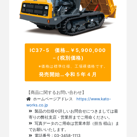
IC37-5 価格…￥5,900,000
－(税別価格)
※価格は標準仕様、工場裸価格です。
発売開始…令和５年４月
【商品に関するお問い合わせ】
ホームページアドレス
https://www.kato-
works.co.jp
製品の仕様や詳しいお問合せにつきましては最
寄りの弊社支店・営業所までご用命ください。
写真データのご用命は営業本部（担当 椙山）ま
でお願いいたします。
電話番号 : 03-3458-1113