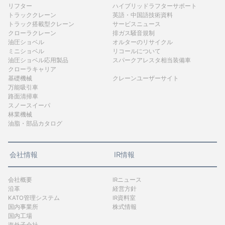
リフター
ハイブリッドラフターサポート
トラッククレーン
英語・中国語技術資料
トラック搭載型クレーン
サービスニュース
クローラクレーン
排ガス騒音規制
油圧ショベル
オルターのリサイクル
ミニショベル
リコールについて
油圧ショベル応用製品
スパークアレスタ相当装備車
クローラキャリア
基礎機械
クレーンユーザーサイト
万能吸引車
路面清掃車
スノースイーパ
林業機械
油脂・部品カタログ
会社情報
IR情報
会社概要
IRニュース
沿革
経営方針
KATO管理システム
IR資料室
国内事業所
株式情報
国内工場