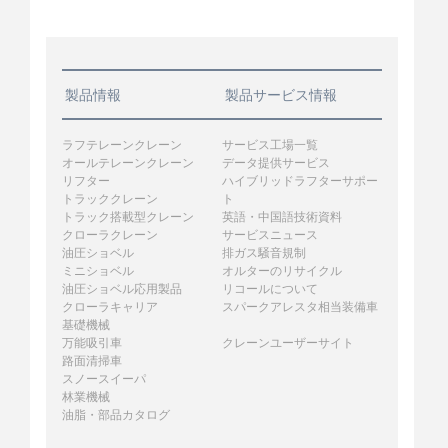
製品情報
製品サービス情報
ラフテレーンクレーン
サービス工場一覧
オールテレーンクレーン
データ提供サービス
リフター
ハイブリッドラフターサポー
トラッククレーン
ト
トラック搭載型クレーン
英語・中国語技術資料
クローラクレーン
サービスニュース
油圧ショベル
排ガス騒音規制
ミニショベル
オルターのリサイクル
油圧ショベル応用製品
リコールについて
クローラキャリア
スパークアレスタ相当装備車
基礎機械
万能吸引車
クレーンユーザーサイト
路面清掃車
スノースイーパ
林業機械
油脂・部品カタログ