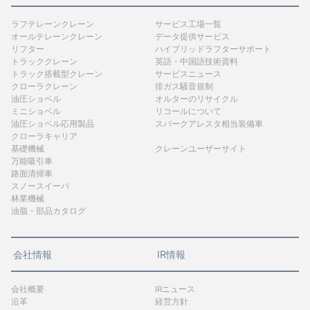
ラフテレーンクレーン
サービス工場一覧
オールテレーンクレーン
データ提供サービス
リフター
ハイブリッドラフターサポート
トラッククレーン
英語・中国語技術資料
トラック搭載型クレーン
サービスニュース
クローラクレーン
排ガス騒音規制
油圧ショベル
オルターのリサイクル
ミニショベル
リコールについて
油圧ショベル応用製品
スパークアレスタ相当装備車
クローラキャリア
基礎機械
クレーンユーザーサイト
万能吸引車
路面清掃車
スノースイーパ
林業機械
油脂・部品カタログ
会社情報
IR情報
会社概要
IRニュース
沿革
経営方針