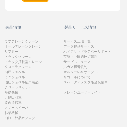
製品情報
製品サービス情報
ラフテレーンクレーン
サービス工場一覧
オールテレーンクレーン
データ提供サービス
リフター
ハイブリッドラフターサポート
トラッククレーン
英語・中国語技術資料
トラック搭載型クレーン
サービスニュース
クローラクレーン
排ガス騒音規制
油圧ショベル
オルターのリサイクル
ミニショベル
リコールについて
油圧ショベル応用製品
スパークアレスタ相当装備車
クローラキャリア
基礎機械
クレーンユーザーサイト
万能吸引車
路面清掃車
スノースイーパ
林業機械
油脂・部品カタログ