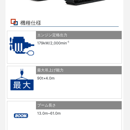
機種仕様
エンジン定格出力
-1
179kW/2,000min
最大吊上げ能力
90t×4.0m
ブーム長さ
13.0m~61.0m