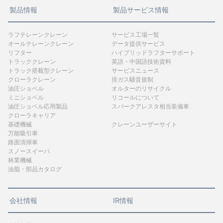
製品情報
製品サービス情報
ラフテレーンクレーン
サービス工場一覧
オールテレーンクレーン
データ提供サービス
リフター
ハイブリッドラフターサポート
トラッククレーン
英語・中国語技術資料
トラック搭載型クレーン
サービスニュース
クローラクレーン
排ガス騒音規制
油圧ショベル
オルターのリサイクル
ミニショベル
リコールについて
油圧ショベル応用製品
スパークアレスタ相当装備車
クローラキャリア
基礎機械
クレーンユーザーサイト
万能吸引車
路面清掃車
スノースイーパ
林業機械
油脂・部品カタログ
会社情報
IR情報