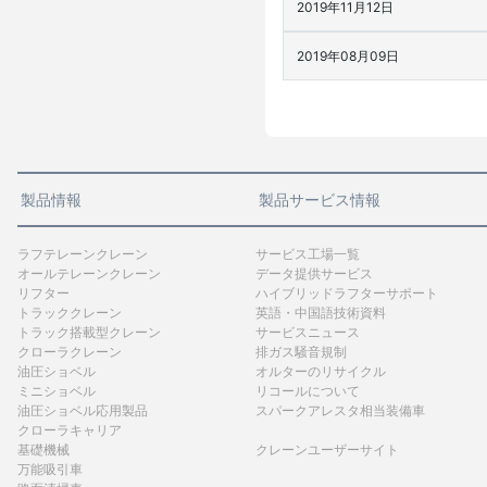
2019年11月12日
2019年08月09日
製品情報
製品サービス情報
ラフテレーンクレーン
サービス工場一覧
オールテレーンクレーン
データ提供サービス
リフター
ハイブリッドラフターサポート
トラッククレーン
英語・中国語技術資料
トラック搭載型クレーン
サービスニュース
クローラクレーン
排ガス騒音規制
油圧ショベル
オルターのリサイクル
ミニショベル
リコールについて
油圧ショベル応用製品
スパークアレスタ相当装備車
クローラキャリア
基礎機械
クレーンユーザーサイト
万能吸引車