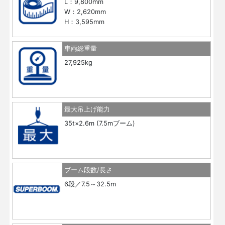
L：9,800mm
W：2,620mm
H：3,595mm
車両総重量
27,925kg
最大吊上げ能力
35t×2.6m (7.5mブーム)
ブーム段数/長さ
6段／7.5～32.5m